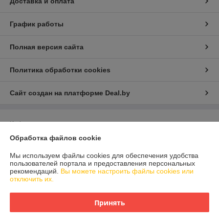
Доставка и оплата
График работы
Полная версия сайта
Политика обработки cookies
Сайт создан на платформе Deal.by
Информация для покупателя
Обработка файлов cookie
Юридическое лицо:
ООО "КРАСКОСТАНДАРТ"
220033 г. Минск, ул. Тростенецкая, д. 3, пом. 407
Мы используем файлы cookies для обеспечения удобства
Регистрационный номер ЕГР: 191162453
пользователей портала и предоставления персональных
рекомендаций.
Вы можете настроить файлы cookies или
УНП: 191162453
отключить их.
Регистрационный орган: Мингорисполком
Принять
Дата регистрации компании: 12.01.2010