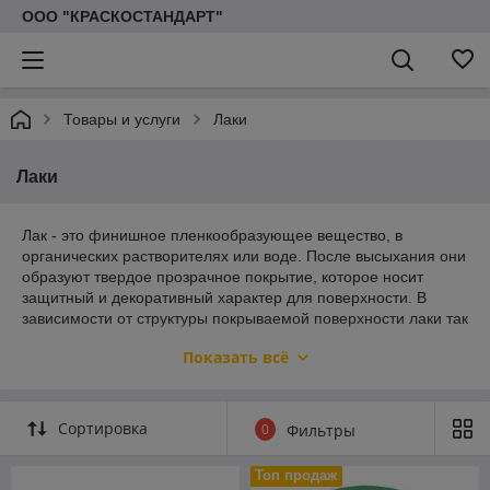
ООО "КРАСКОСТАНДАРТ"
Товары и услуги
Лаки
Лаки
Лак - это финишное пленкообразующее вещество, в
органических растворителях или воде. После высыхания они
образуют твердое прозрачное покрытие, которое носит
защитный и декоративный характер для поверхности. В
зависимости от структуры покрываемой поверхности лаки так
же имеют разнообразные свойства и характеристики: лаками
Показать всё
покрывают дерево, ДСП, ДВП, так же покрывают камень,
кирпич, бетон и металл, а еще есть электроизоляционные
лаки. Мы предлагаем различные варианты лаков.
Сортировка
0
Фильтры
Цены носят информационный характер. Актуальные цены
уточняйте у менеджера
Топ продаж