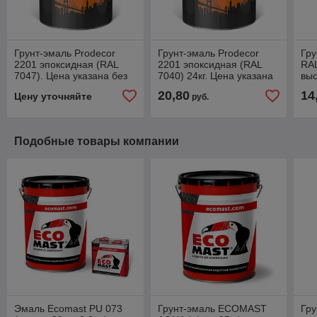
Грунт-эмаль Prodecor
Грунт-эмаль Prodecor
Гру
2201 эпоксидная (RAL
2201 эпоксидная (RAL
RAL
7047). Цена указана без
7040) 24кг. Цена указана
выс
НДС
без НДС
Цен
20,80
14
Цену уточняйте
руб.
Подобные товары компании
Эмаль Ecomast PU 073
Грунт-эмаль ECOMAST
Гр