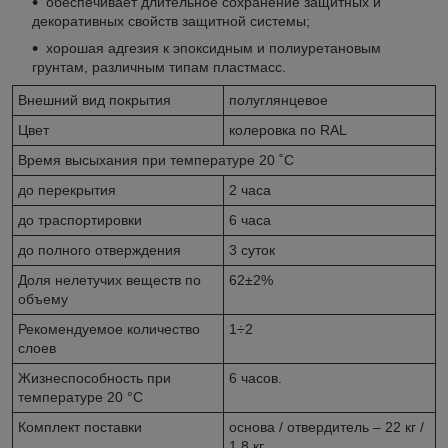
обеспечивает длительное сохранение защитных и
декоративных свойств защитной системы;
хорошая адгезия к эпоксидным и полиуретановым
грунтам, различным типам пластмасс.
Внешний вид покрытия
полуглянцевое
Цвет
колеровка по RAL
Время высыхания при температуре 20 ˚С
до перекрытия
2 часа
до траспортировки
6 часа
до полного отверждения
3 суток
Доля нелетучих веществ по
62±2%
объему
Рекомендуемое количество
1÷2
слоев
Жизнеспособность при
6 часов.
температуре 20 °С
Комплект поставки
основа / отвердитель – 22 кг /
1,8 кг