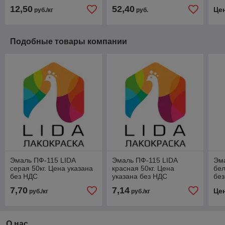
сушки 30-40мин.)50кг.
12,50
52,40
Це
руб./кг
руб.
Цена указана без НДС
Подобные товары компании
Эмаль ПФ-115 LIDA
Эмаль ПФ-115 LIDA
Эм
серая 50кг. Цена указана
красная 50кг. Цена
бел
без НДС
указана без НДС
бе
7,70
7,14
Це
руб./кг
руб./кг
О нас