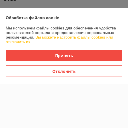
Рейтинг не сформирован
Менее 5 отзывов за последний год
Обработка файлов cookie
Работает с 25.08.2017
Мы используем файлы cookies для обеспечения удобства
пользователей портала и предоставления персональных
г. Минск
рекомендаций.
Вы можете настроить файлы cookies или
ул. Тростенецкая, д. 3, пом. 407, Минск, Беларусь
отключить их.
Контакты
Принять
Показать весь график работы
Сегодня выходной
Отклонить
Отзывы о магазине
У компании пока нет отзывов, добавьте первый
О нас
Контакты