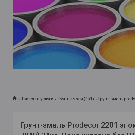
Товары и услуги
Грунт-эмали (3в1)
Грунт-эмаль prode
Грунт-эмаль Prodecor 2201 эпо