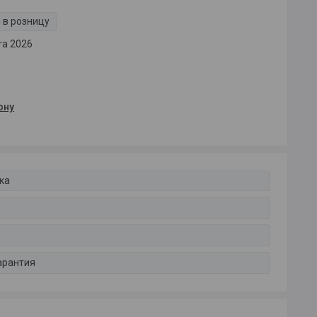
 в розницу
та 2026
ону
ка
арантия