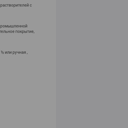
 растворителей с
 промышленной
тельное покрытие,
½ или ручная ,