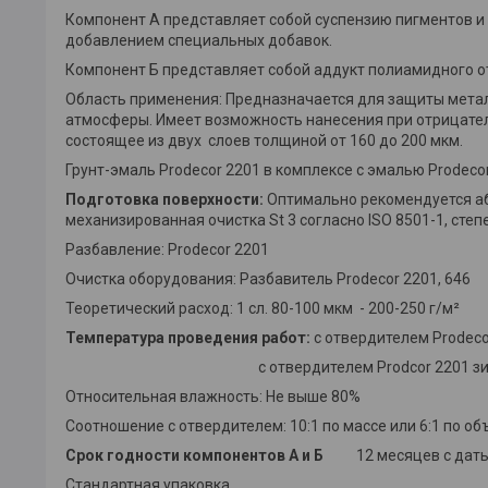
Компонент А представляет собой суспензию пигментов и 
добавлением специальных добавок.
Компонент Б представляет собой аддукт полиамидного о
Область применения: Предназначается для защиты метал
атмосферы. Имеет возможность нанесения при отрицател
состоящее из двух слоев толщиной от 160 до 200 мкм.
Грунт-эмаль Prodecor 2201 в комплексе с эмалью Prodeco
Подготовка поверхности:
Оптимально рекомендуется абр
механизированная очистка St 3 согласно ISO 8501-1, степе
Разбавление: Prodecor 2201
Очистка оборудования: Разбавитель Prodecor 2201, 646
Теоретический расход: 1 сл. 80-100 мкм - 200-250 г/м²
Температура проведения работ:
с отвердителем Prodecor
с отвердителем Prodcor 2201 зимний - 
Относительная влажность: Не выше 80%
Соотношение с отвердителем: 10:1 по массе
Срок годности компонентов А и Б
12 месяцев с даты 
Стандартная упаковка