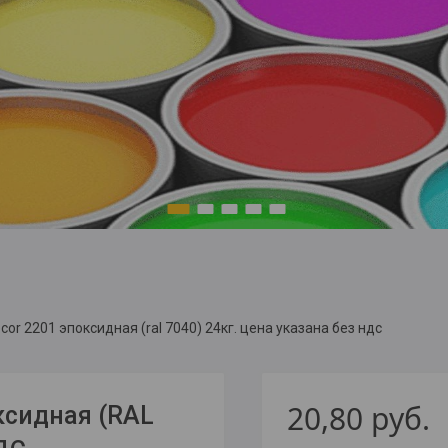
1
2
3
4
5
cor 2201 эпоксидная (ral 7040) 24кг. цена указана без ндс
20,80
руб.
ксидная (RAL