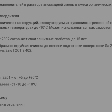
наполнителей в растворе эпоксидной смолы в смеси органических
твердителя.
лических конструкций, эксплуатируемых в условиях агрессивной
ьных температурах до -10°С. Может использоваться как самостоя
r 2302 сохраняет свои защитные свойства до 15 лет
азиво-струйная очистка до степени подготовки поверхности Sa 2 
нь 2 по ГОСТ 9.402.
 2201 – от +5 до +30°С
от -10 до +10°С
 или 6:1 по объему
изготовления