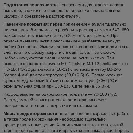
Подготовка поверхности:
поверхности для окраски должна
быть предварительно очищена от коррозии шлифовальной
шкуркой и обезжирена растворителем.
Нанесение покрытия:
перед применением эмали тщательно
перемешать. Эмаль можно разбавить растворителями 647, 650
или сольвентом в количестве до 25% от массы эмали. При
окраске пневматическим распылением разбавить эмаль до
рабочей вязкости. Эмали наносятся краскораспылителем в два
слоя или по старому покрытию в один слой. При окраске
небольших участков эмали можно наносить кистью. При
окраске в электротоке эмали МЛ-12 «К» и МЛ-12 разбавляются
РЭ-1В, РЭ-2В до вязкости (18-22) с по вискозиметру В3-246
(сопло 4 мм) при температуре (20,0±0,5)°С. Промежуточная
сушка между слоями 5-7 мин при температуре (20±2)°С и
окончательная сушка при 130-135ºСв течение 35 мин.
Расход
эмалей на однослойное покрытие — 70-100 г/м2.
Расход эмалей зависит от сложности окрашиваемой
поверхности, толщины покрытия и цвета эмали.
Меры предосторожности:
при проведении окрасочных работ,
а также после их окончания необходимо тщательно
проветривать помещение. Хранить эмали в плотно закрытой
таре, предохраняя от влаги и прямых солнечных лучей. Беречь