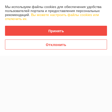
Работает с 25.08.2017
Мы используем файлы cookies для обеспечения удобства
г. Минск
пользователей портала и предоставления персональных
ул. Тростенецкая, д. 3, пом. 407, Минск, Беларусь
рекомендаций.
Вы можете настроить файлы cookies или
отключить их.
Контакты
Принять
Сегодня работает с 08:30 до 17:00
Показать весь график работы
Отклонить
Отзывы о магазине
У компании пока нет отзывов, добавьте первый
О нас
Контакты
Доставка и оплата
График работы