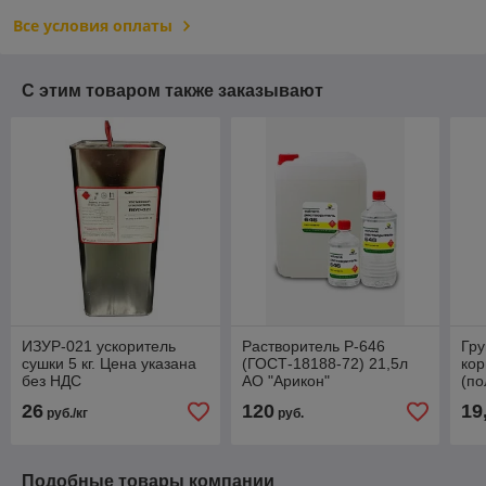
Все условия оплаты
С этим товаром также заказывают
ИЗУР-021 ускоритель
Растворитель Р-646
Гру
сушки 5 кг. Цена указана
(ГОСТ-18188-72) 21,5л
ко
без НДС
АО "Арикон"
(по
отв
26
120
19
руб./кг
руб.
ф.4
бе
Подобные товары компании