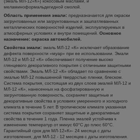
(эмаль МЛ-12«К») кокосовым маслами, и
меламиноформальдегидной смолой.
Область применения эмали:
предназначается для окраски
загрунтованных или загрунтованных и зашпатлеванных
металлических поверхностей изделий, эксплуатируемых в
атмосферных условиях и внутри помещений.
Основное
назначение: окраска автомобилей.
Свойства эмали:
эмаль МЛ-12 «К» исключает образование
дефекта поверхности «муар» при ее использовании. Эмали
МЛ-12 и МЛ-12 «К» обеспечивают получение высоко
глянцевого декоративного покрытия с отличными защитными
свойствами. Эмаль МЛ-12 «К» обладает по сравнению с
эмалью МЛ-12 повышенной твердостью пленки, блеском.
Система покрытия, состоящая из двух слоев эмалей МЛ-12 и
МЛ-12 «К», нанесенных на фосфатированную и
загрунтованную поверхность, сохраняет защитные и
декоративные свойства в условиях умеренного и холодного
климата в течение 5 лет. В тропическом климате указанная
система покрытия сохраняет защитные и декоративные
свойства в течение 1 года. Пленка эмалей устойчива к
изменению температур от минус 60°С до плюс 60°С.
Гарантийный срок для МЛ-12«К»- 24 месяца с даты
изготовления, для МЛ-12 - 12 месяцев с даты изготовления.